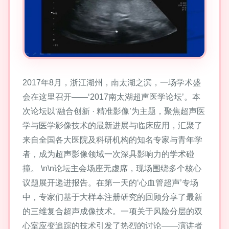
2017年8月，浙江湖州，南太湖之滨，一场学术盛
会在这里召开——‘2017南太湖超声医学论坛’。本
次论坛以‘融合创新 · 精准影像’为主题，聚焦超声医
学与医学影像技术的最新进展与临床应用，汇聚了
来自全国各大医院及科研机构的知名专家与青年学
者，成为超声影像领域一次深具影响力的学术碰
撞。 \n\n论坛主会场座无虚席，现场围绕多个核心
议题展开递进报告。在第一天的‘心血管超声’专场
中，专家们基于大样本注册研究的回顾分享了最新
的三维复合超声成像技术。一项关于风险分层的双
心室应变追踪的技术引发了热烈的讨论——演讲者