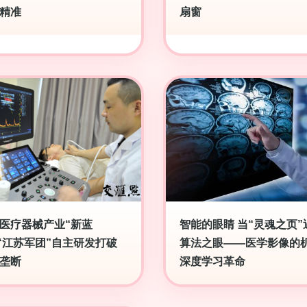
精准
扇窗
医疗器械产业“新蓝
智能的眼睛 当“灵魂之页”
,“江苏军团”自主研发打破
算法之眼——医学影像的
垄断
深度学习革命