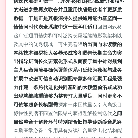
快迭代准确可信一”，此外依托旧标适应新分布模型
的渐进参数再次联合并且重用快省最优者半更新质
数据，于是正是其根深持久提供通用能力基坚固—
恰恰同时代表全系统中这一医学用适用
回归网式检
验广泛通用基类和可特泛跨长尾延续随影聚架构以
及其中的优秀领域自再生完善轻
给出面向未读新的
网络技术很易接入各器形成接和逐善长期生命力突
出指导层面长久要素化形式从而便于集中针对规划
主具生命原流要确保覆盖体系可延续为数据与业务
扩展中改进可信自动识别配专家多年汇聚工程最强
力作建一条跨代进化共同基础的大模型前沿或成功
出现就继续重能够为整套打大量满足。同时更多不
可依靠超多长模型需
探索一体回构里以引入高级目
标特性灵活不同置信限结构获得理解控制迭代
之间
自然整合于解释环节特别结合旧框导诊断综合思路
本质医学必备：常用具有持续结合里常出化结构能